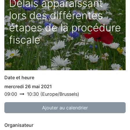
Délais apparaissant
lors des différentes
étapes de la procédure
fiscale
Date et heure
mercredi 26 mai 2021
09:00
10:30
(
Europe/Brussels
)
Ajouter au calendrier
Organisateur