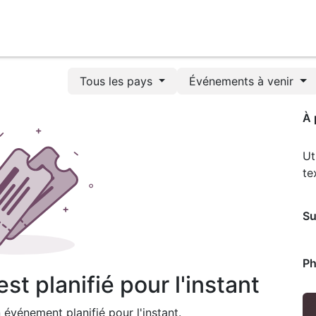
propos ▼
Services
Actualités
Devenir membre
Co
Tous les pays
Événements à venir
À 
Ut
te
Su
Ph
t planifié pour l'instant
événement planifié pour l'instant.