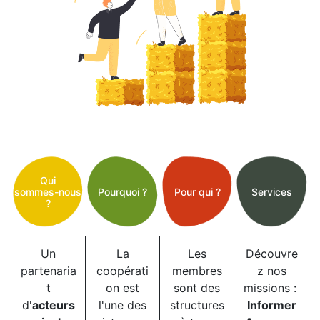
Qui
sommes-nous
Pourquoi ?
Pour qui ?
Services
?
Un
La
Les
Découvre
partenaria
coopérati
membres
z nos
t
on est
sont des
missions :
d'
acteurs
l'une des
structures
Informer