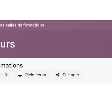
propos ▼
Services
Actualités
Devenir membre
Co
des salles de formations
eurs
ormations
t
Plein écran
Partager