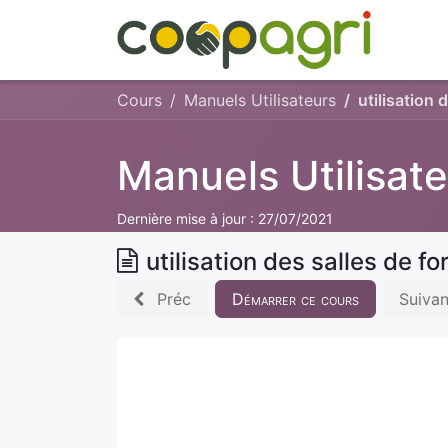
A 
Cours
Manuels Utilisateurs
utilisation 
Manuels Utilisat
Dernière mise à jour :
27/07/2021
utilisation des salles de f
Préc
Démarrer ce cours
Suivan