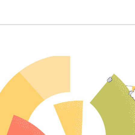
propos ▼
Services
Actualités
Devenir membre
Co